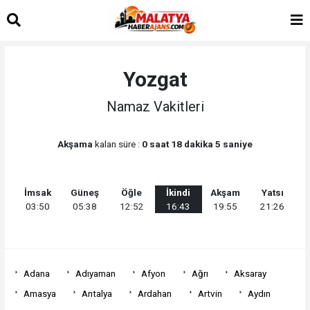
Yozgat
Namaz Vakitleri
Akşama
kalan süre :
0 saat 18 dakika 5 saniye
İmsak
Güneş
Öğle
İkindi
Akşam
Yatsı
03:50
05:38
12:52
16:43
19:55
21:26
Adana
Adıyaman
Afyon
Ağrı
Aksaray
Amasya
Antalya
Ardahan
Artvin
Aydın