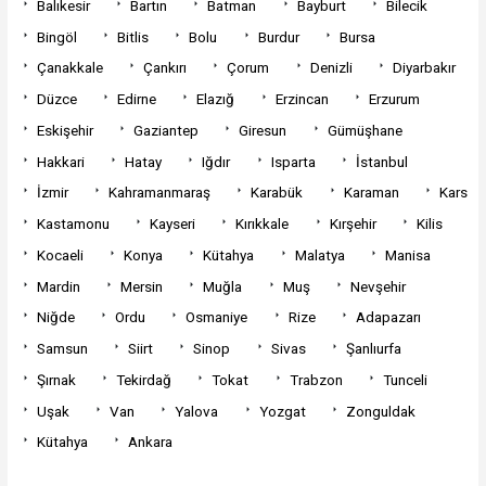
Balıkesir
Bartın
Batman
Bayburt
Bilecik
Bingöl
Bitlis
Bolu
Burdur
Bursa
Çanakkale
Çankırı
Çorum
Denizli
Diyarbakır
Düzce
Edirne
Elazığ
Erzincan
Erzurum
Eskişehir
Gaziantep
Giresun
Gümüşhane
Hakkari
Hatay
Iğdır
Isparta
İstanbul
İzmir
Kahramanmaraş
Karabük
Karaman
Kars
Kastamonu
Kayseri
Kırıkkale
Kırşehir
Kilis
Kocaeli
Konya
Kütahya
Malatya
Manisa
Mardin
Mersin
Muğla
Muş
Nevşehir
Niğde
Ordu
Osmaniye
Rize
Adapazarı
Samsun
Siirt
Sinop
Sivas
Şanlıurfa
Şırnak
Tekirdağ
Tokat
Trabzon
Tunceli
Uşak
Van
Yalova
Yozgat
Zonguldak
Kütahya
Ankara