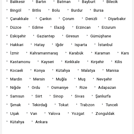
Balıkesir
Bartın
Batman
Bayburt
Bilecik
Bingöl
Bitlis
Bolu
Burdur
Bursa
Çanakkale
Çankırı
Çorum
Denizli
Diyarbakır
Düzce
Edirne
Elazığ
Erzincan
Erzurum
Eskişehir
Gaziantep
Giresun
Gümüşhane
Hakkari
Hatay
Iğdır
Isparta
İstanbul
İzmir
Kahramanmaraş
Karabük
Karaman
Kars
Kastamonu
Kayseri
Kırıkkale
Kırşehir
Kilis
Kocaeli
Konya
Kütahya
Malatya
Manisa
Mardin
Mersin
Muğla
Muş
Nevşehir
Niğde
Ordu
Osmaniye
Rize
Adapazarı
Samsun
Siirt
Sinop
Sivas
Şanlıurfa
Şırnak
Tekirdağ
Tokat
Trabzon
Tunceli
Uşak
Van
Yalova
Yozgat
Zonguldak
Kütahya
Ankara