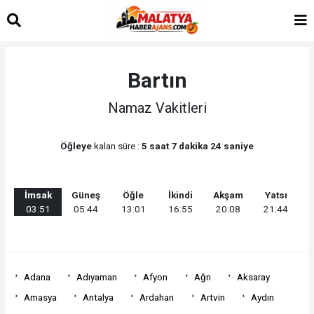
Bartın
Namaz Vakitleri
Öğleye
kalan süre :
5 saat 7 dakika 24 saniye
İmsak
Güneş
Öğle
İkindi
Akşam
Yatsı
03:51
05:44
13:01
16:55
20:08
21:44
Adana
Adıyaman
Afyon
Ağrı
Aksaray
Amasya
Antalya
Ardahan
Artvin
Aydın