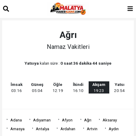
Ağrı
Namaz Vakitleri
Yatsıya
kalan süre :
0 saat 36 dakika 44 saniye
İmsak
Güneş
Öğle
İkindi
Akşam
Yatsı
03:16
05:04
12:19
16:10
19:23
20:54
Adana
Adıyaman
Afyon
Ağrı
Aksaray
Amasya
Antalya
Ardahan
Artvin
Aydın