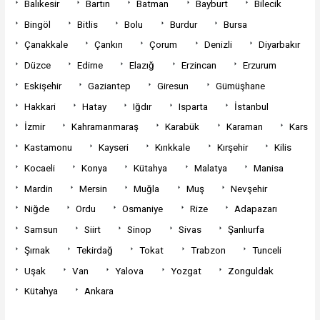
Balıkesir
Bartın
Batman
Bayburt
Bilecik
Bingöl
Bitlis
Bolu
Burdur
Bursa
Çanakkale
Çankırı
Çorum
Denizli
Diyarbakır
Düzce
Edirne
Elazığ
Erzincan
Erzurum
Eskişehir
Gaziantep
Giresun
Gümüşhane
Hakkari
Hatay
Iğdır
Isparta
İstanbul
İzmir
Kahramanmaraş
Karabük
Karaman
Kars
Kastamonu
Kayseri
Kırıkkale
Kırşehir
Kilis
Kocaeli
Konya
Kütahya
Malatya
Manisa
Mardin
Mersin
Muğla
Muş
Nevşehir
Niğde
Ordu
Osmaniye
Rize
Adapazarı
Samsun
Siirt
Sinop
Sivas
Şanlıurfa
Şırnak
Tekirdağ
Tokat
Trabzon
Tunceli
Uşak
Van
Yalova
Yozgat
Zonguldak
Kütahya
Ankara