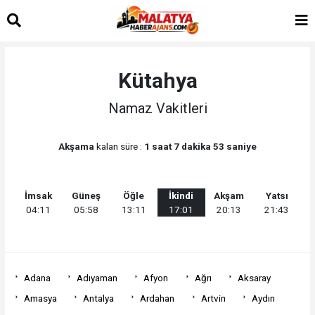
Kütahya
Namaz Vakitleri
Akşama
kalan süre :
1 saat 7 dakika 53 saniye
İmsak
Güneş
Öğle
İkindi
Akşam
Yatsı
04:11
05:58
13:11
17:01
20:13
21:43
Adana
Adıyaman
Afyon
Ağrı
Aksaray
Amasya
Antalya
Ardahan
Artvin
Aydın