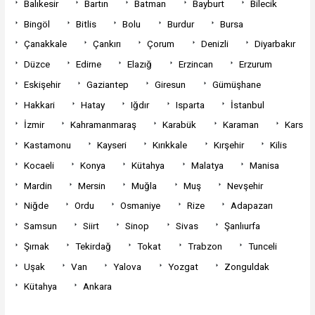
Balıkesir
Bartın
Batman
Bayburt
Bilecik
Bingöl
Bitlis
Bolu
Burdur
Bursa
Çanakkale
Çankırı
Çorum
Denizli
Diyarbakır
Düzce
Edirne
Elazığ
Erzincan
Erzurum
Eskişehir
Gaziantep
Giresun
Gümüşhane
Hakkari
Hatay
Iğdır
Isparta
İstanbul
İzmir
Kahramanmaraş
Karabük
Karaman
Kars
Kastamonu
Kayseri
Kırıkkale
Kırşehir
Kilis
Kocaeli
Konya
Kütahya
Malatya
Manisa
Mardin
Mersin
Muğla
Muş
Nevşehir
Niğde
Ordu
Osmaniye
Rize
Adapazarı
Samsun
Siirt
Sinop
Sivas
Şanlıurfa
Şırnak
Tekirdağ
Tokat
Trabzon
Tunceli
Uşak
Van
Yalova
Yozgat
Zonguldak
Kütahya
Ankara