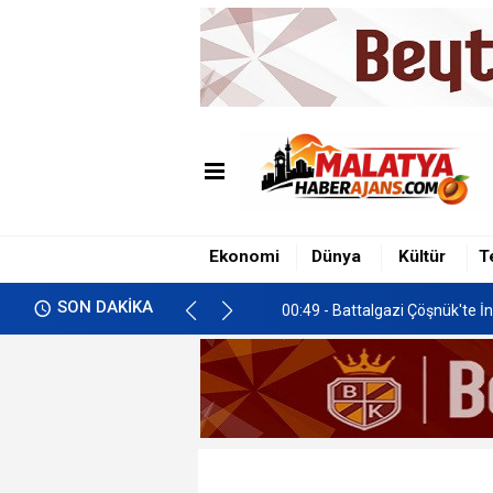
00:49 - Battalgazi Çöşnük'te İn
01:00 - İkizce'de Freni Boşala
Ekonomi
Dünya
Kültür
T
00:58 - Malatya’da Gastronomi 
SON DAKİKA
00:49 - Battalgazi Çöşnük'te İn
01:00 - İkizce'de Freni Boşala