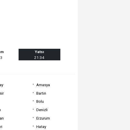
am
Yatsı
03
21:34
ay
Amasya
sir
Bartın
Bolu
m
Denizli
can
Erzurum
ri
Hatay