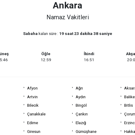
Ankara
Namaz Vakitleri
Sabaha
kalan süre :
19 saat 23 dakika 38 saniye
üneş
Öğle
İkindi
Akş
5:46
12:59
16:51
20:
Afyon
Ağrı
Aksar
Artvin
Aydın
Balıke
Bilecik
Bingöl
Bitlis
Çanakkale
Çankırı
Çoru
Edirne
Elazığ
Erzin
Giresun
Gümüşhane
Hakka