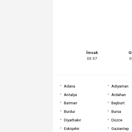
İmsak
G
03:57
0
Adana
Adıyaman
Antalya
Ardahan
Batman
Bayburt
Burdur
Bursa
Diyarbakır
Düzce
Eskişehir
Gaziantep