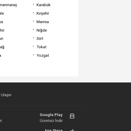
manmaraş
Karabük
ale
Kırşehir
ya
Manisa
hir
Niğde
un
Siirt
dağ
Tokat
a
Yozgat
 Ulaşın
Google Play
i
Ücretsiz İndir
App Store