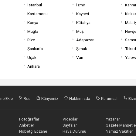
İstanbul
İzmir
Kahra
Kastamonu
Kayseri
Kırıkk
Konya
Kütahya
Malat
Muğla
Muş
Nevşe
Rize
Adapazarı
Sams
Şanlıurfa
Şırnak
Tekir
Uşak
Van
Yalov
Ankara
ne Ekle
Rss
Künyemiz
Hakkımızda
Kurumsal
Bize
Fotoğraflar
Videolar
Yazarlar
Anketler
Sayfalar
Gazete Manşetler
Nöbetçi Eczane
Hava Durumu
Namaz Vakitleri