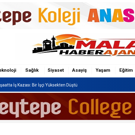
şaatta İş Kazası: Bir İşçi Yüksekten Düştü
n Hafriyat Kamyonu TOKİ Konutlarına Çarptı
eknoloji
Sağlık
Siyaset
Asayiş
Yaşam
Eğitim
Festivali, 8-16 Ağustos'ta Yapılacak
şaatta İş Kazası: Bir İşçi Yüksekten Düştü
n Hafriyat Kamyonu TOKİ Konutlarına Çarptı