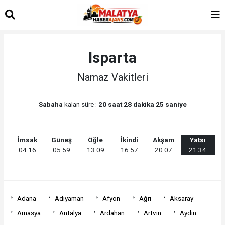
Isparta
Namaz Vakitleri
Sabaha
kalan süre :
20 saat 28 dakika 25 saniye
İmsak
Güneş
Öğle
İkindi
Akşam
Yatsı
04:16
05:59
13:09
16:57
20:07
21:34
Adana
Adıyaman
Afyon
Ağrı
Aksaray
Amasya
Antalya
Ardahan
Artvin
Aydın