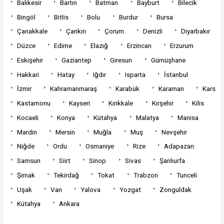
Balıkesir
Bartın
Batman
Bayburt
Bilecik
Bingöl
Bitlis
Bolu
Burdur
Bursa
Çanakkale
Çankırı
Çorum
Denizli
Diyarbakır
Düzce
Edirne
Elazığ
Erzincan
Erzurum
Eskişehir
Gaziantep
Giresun
Gümüşhane
Hakkari
Hatay
Iğdır
Isparta
İstanbul
İzmir
Kahramanmaraş
Karabük
Karaman
Kars
Kastamonu
Kayseri
Kırıkkale
Kırşehir
Kilis
Kocaeli
Konya
Kütahya
Malatya
Manisa
Mardin
Mersin
Muğla
Muş
Nevşehir
Niğde
Ordu
Osmaniye
Rize
Adapazarı
Samsun
Siirt
Sinop
Sivas
Şanlıurfa
Şırnak
Tekirdağ
Tokat
Trabzon
Tunceli
Uşak
Van
Yalova
Yozgat
Zonguldak
Kütahya
Ankara