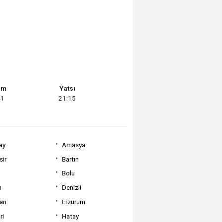
am
Yatsı
41
21:15
ay
Amasya
sir
Bartın
Bolu
m
Denizli
can
Erzurum
ri
Hatay