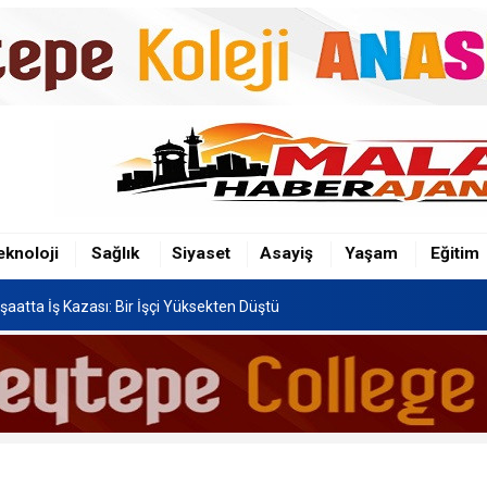
şaatta İş Kazası: Bir İşçi Yüksekten Düştü
n Hafriyat Kamyonu TOKİ Konutlarına Çarptı
eknoloji
Sağlık
Siyaset
Asayiş
Yaşam
Eğitim
Festivali, 8-16 Ağustos'ta Yapılacak
şaatta İş Kazası: Bir İşçi Yüksekten Düştü
n Hafriyat Kamyonu TOKİ Konutlarına Çarptı