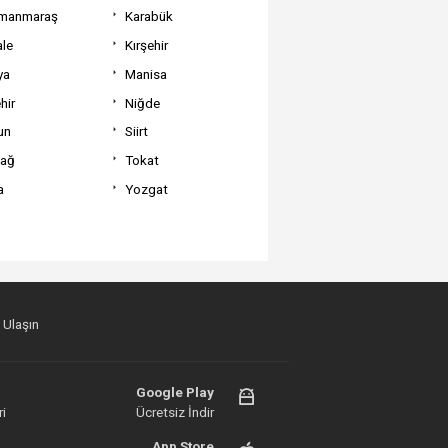
manmaraş
Karabük
ale
Kırşehir
ya
Manisa
hir
Niğde
un
Siirt
dağ
Tokat
a
Yozgat
 Ulaşın
Google Play
i
Ücretsiz İndir
App Store