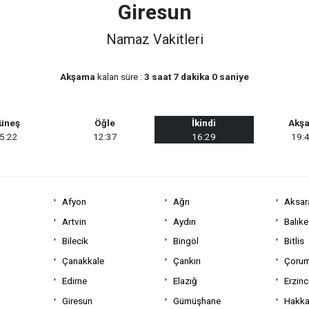
Giresun
Namaz Vakitleri
Akşama
kalan süre :
3 saat 7 dakika 0 saniye
üneş
Öğle
İkindi
Akş
5:22
12:37
16:29
19:
Afyon
Ağrı
Aksar
Artvin
Aydın
Balıke
Bilecik
Bingöl
Bitlis
Çanakkale
Çankırı
Çoru
Edirne
Elazığ
Erzin
Giresun
Gümüşhane
Hakka