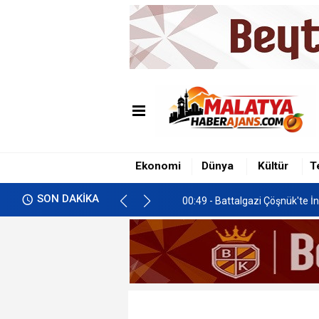
00:49 - Battalgazi Çöşnük'te İn
01:00 - İkizce'de Freni Boşala
Ekonomi
Dünya
Kültür
T
00:58 - Malatya’da Gastronomi 
SON DAKİKA
00:49 - Battalgazi Çöşnük'te İn
01:00 - İkizce'de Freni Boşala