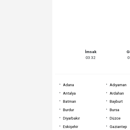
İmsak
G
03:32
0
Adana
Adıyaman
Antalya
Ardahan
Batman
Bayburt
Burdur
Bursa
Diyarbakır
Düzce
Eskişehir
Gaziantep