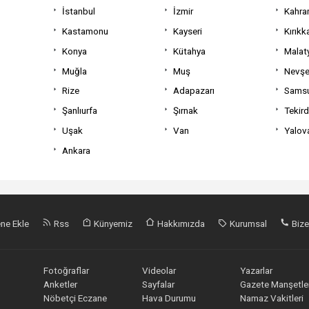
İstanbul
İzmir
Kahra
Kastamonu
Kayseri
Kırıkk
Konya
Kütahya
Malat
Muğla
Muş
Nevşe
Rize
Adapazarı
Sams
Şanlıurfa
Şırnak
Tekir
Uşak
Van
Yalov
Ankara
ne Ekle
Rss
Künyemiz
Hakkımızda
Kurumsal
Bize
Fotoğraflar
Videolar
Yazarlar
Anketler
Sayfalar
Gazete Manşetler
Nöbetçi Eczane
Hava Durumu
Namaz Vakitleri