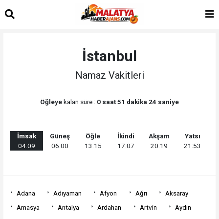
İstanbul
Namaz Vakitleri
Öğleye
kalan süre :
0 saat 51 dakika 24 saniye
İmsak
Güneş
Öğle
İkindi
Akşam
Yatsı
04:09
06:00
13:15
17:07
20:19
21:53
Adana
Adıyaman
Afyon
Ağrı
Aksaray
Amasya
Antalya
Ardahan
Artvin
Aydın