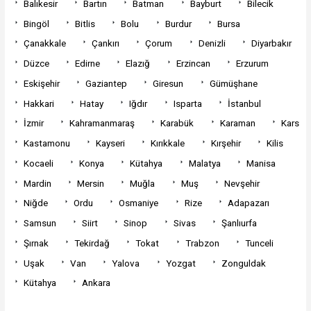
Balıkesir
Bartın
Batman
Bayburt
Bilecik
Bingöl
Bitlis
Bolu
Burdur
Bursa
Çanakkale
Çankırı
Çorum
Denizli
Diyarbakır
Düzce
Edirne
Elazığ
Erzincan
Erzurum
Eskişehir
Gaziantep
Giresun
Gümüşhane
Hakkari
Hatay
Iğdır
Isparta
İstanbul
İzmir
Kahramanmaraş
Karabük
Karaman
Kars
Kastamonu
Kayseri
Kırıkkale
Kırşehir
Kilis
Kocaeli
Konya
Kütahya
Malatya
Manisa
Mardin
Mersin
Muğla
Muş
Nevşehir
Niğde
Ordu
Osmaniye
Rize
Adapazarı
Samsun
Siirt
Sinop
Sivas
Şanlıurfa
Şırnak
Tekirdağ
Tokat
Trabzon
Tunceli
Uşak
Van
Yalova
Yozgat
Zonguldak
Kütahya
Ankara