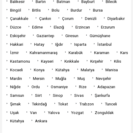
Balıkesir
Bartın
Batman
Bayburt
Bilecik
Bingöl
Bitlis
Bolu
Burdur
Bursa
Çanakkale
Çankırı
Çorum
Denizli
Diyarbakır
Düzce
Edirne
Elazığ
Erzincan
Erzurum
Eskişehir
Gaziantep
Giresun
Gümüşhane
Hakkari
Hatay
Iğdır
Isparta
İstanbul
İzmir
Kahramanmaraş
Karabük
Karaman
Kars
Kastamonu
Kayseri
Kırıkkale
Kırşehir
Kilis
Kocaeli
Konya
Kütahya
Malatya
Manisa
Mardin
Mersin
Muğla
Muş
Nevşehir
Niğde
Ordu
Osmaniye
Rize
Adapazarı
Samsun
Siirt
Sinop
Sivas
Şanlıurfa
Şırnak
Tekirdağ
Tokat
Trabzon
Tunceli
Uşak
Van
Yalova
Yozgat
Zonguldak
Kütahya
Ankara