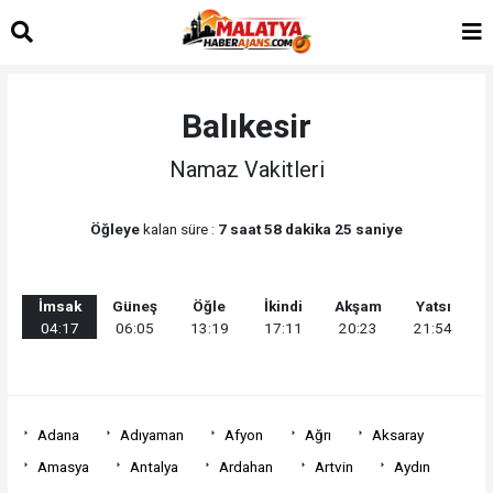
Balıkesir
Namaz Vakitleri
Öğleye
kalan süre :
7 saat 58 dakika 25 saniye
İmsak
Güneş
Öğle
İkindi
Akşam
Yatsı
04:17
06:05
13:19
17:11
20:23
21:54
Adana
Adıyaman
Afyon
Ağrı
Aksaray
Amasya
Antalya
Ardahan
Artvin
Aydın