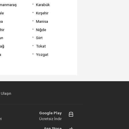
manmaraş
Karabük
ale
Kırşehir
ya
Manisa
hir
Niğde
un
Siirt
dağ
Tokat
a
Yozgat
 Ulaşın
Google Play
i
Ücretsiz İndir
App Store