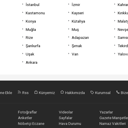
İstanbul
İzmir
Kahra
Kastamonu
Kayseri
Kırıkk
Konya
Kütahya
Malat
Muğla
Muş
Nevşe
Rize
Adapazarı
Sams
Şanlıurfa
Şırnak
Tekir
Uşak
Van
Yalov
Ankara
ne Ekle
Rss
Künyemiz
Hakkımızda
Kurumsal
Bize
Fotoğraflar
Videolar
Yazarlar
Anketler
Sayfalar
Gazete Manşetler
Nöbetçi Eczane
Hava Durumu
Namaz Vakitleri