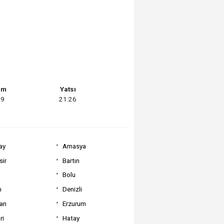
am
Yatsı
59
21:26
ay
Amasya
sir
Bartın
Bolu
m
Denizli
can
Erzurum
ri
Hatay