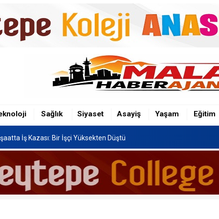
şaatta İş Kazası: Bir İşçi Yüksekten Düştü
n Hafriyat Kamyonu TOKİ Konutlarına Çarptı
eknoloji
Sağlık
Siyaset
Asayiş
Yaşam
Eğitim
Festivali, 8-16 Ağustos'ta Yapılacak
şaatta İş Kazası: Bir İşçi Yüksekten Düştü
n Hafriyat Kamyonu TOKİ Konutlarına Çarptı