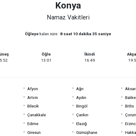
Konya
Namaz Vakitleri
Öğleye
kalan süre :
8 saat 10 dakika 35 saniye
üneş
Öğle
İkindi
Akş
5:52
13:01
16:49
19:
Afyon
Ağrı
Aksar
Artvin
Aydın
Balıke
Bilecik
Bingöl
Bitlis
Çanakkale
Çankırı
Çoru
Edirne
Elazığ
Erzin
Giresun
Gümüşhane
Hakka