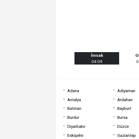
İmsak
G
04:09
0
Adana
Adıyaman
Antalya
Ardahan
Batman
Bayburt
Burdur
Bursa
Diyarbakır
Düzce
Eskişehir
Gaziantep