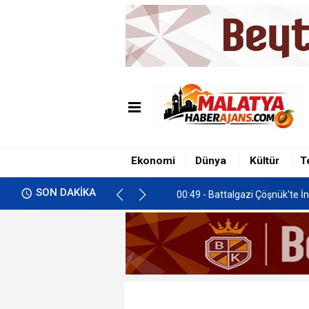
00:49 - Battalgazi Çöşnük'te İn
01:00 - İkizce'de Freni Boşala
Ekonomi
Dünya
Kültür
T
00:58 - Malatya’da Gastronomi 
SON DAKİKA
00:49 - Battalgazi Çöşnük'te İn
01:00 - İkizce'de Freni Boşala