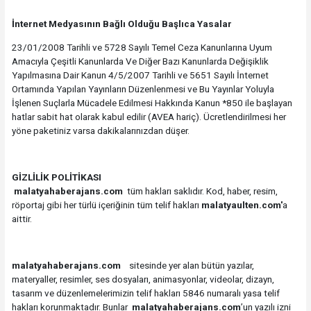
İnternet Medyasının Bağlı Olduğu Başlıca Yasalar
23/01/2008 Tarihli ve 5728 Sayılı Temel Ceza Kanunlarına Uyum
Amacıyla Çeşitli Kanunlarda Ve Diğer Bazı Kanunlarda Değişiklik
Yapılmasına Dair Kanun 4/5/2007 Tarihli ve 5651 Sayılı İnternet
Ortamında Yapılan Yayınların Düzenlenmesi ve Bu Yayınlar Yoluyla
İşlenen Suçlarla Mücadele Edilmesi Hakkında Kanun *850 ile başlayan
hatlar sabit hat olarak kabul edilir (AVEA hariç). Ücretlendirilmesi her
yöne paketiniz varsa dakikalarınızdan düşer.
GİZLİLİK POLİTİKASI
malatyahaberajans.com
tüm hakları saklıdır. Kod, haber, resim,
röportaj gibi her türlü içeriğinin tüm telif hakları
malatyaulten.com'
a
aittir.
malatyahaberajans.com
sitesinde yer alan bütün yazılar,
materyaller, resimler, ses dosyaları, animasyonlar, videolar, dizayn,
tasarım ve düzenlemelerimizin telif hakları 5846 numaralı yasa telif
hakları korunmaktadır. Bunlar
malatyahaberajans.com
’un yazılı izni