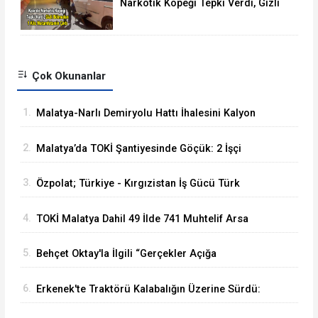
Narkotik Köpeği Tepki Verdi, Gizli
Bölmede 1 KG Metamfetamin Çıktı
Çok Okunanlar
1.
Malatya-Narlı Demiryolu Hattı İhalesini Kalyon
İnşaat Kazandı
2.
Malatya’da TOKİ Şantiyesinde Göçük: 2 İşçi
Hayatını Kaybetti
3.
Özpolat; Türkiye - Kırgızistan İş Gücü Türk
Dünyasına Örnek Olacaktır
4.
TOKİ Malatya Dahil 49 İlde 741 Muhtelif Arsa
Satacak
5.
Behçet Oktay'la İlgili “Gerçekler Açığa
Çıkartılsın”
6.
Erkenek'te Traktörü Kalabalığın Üzerine Sürdü:
Köy Korucusu Ağır Yaralandı