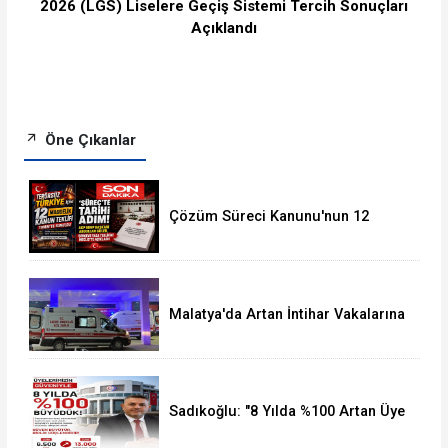
2026 (LGS) Liselere Geçiş Sistemi Tercih Sonuçları
Açıklandı
Öne Çıkanlar
Çözüm Süreci Kanunu'nun 12
Maddelik Tam Metni TBMM'ye
Sunuldu
Malatya'da Artan İntihar Vakalarına
Bir Yenisi Daha Eklendi
Sadıkoğlu: "8 Yılda %100 Artan Üye
Sayımız Bize Güveni Gösteriyor