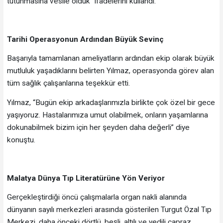
tutunmasına vesile olduk” ifadelerini kullandı.
Tarihi Operasyonun Ardından Büyük Sevinç
Başarıyla tamamlanan ameliyatların ardından ekip olarak büyük
mutluluk yaşadıklarını belirten Yılmaz, operasyonda görev alan
tüm sağlık çalışanlarına teşekkür etti.
Yılmaz, “Bugün ekip arkadaşlarımızla birlikte çok özel bir gece
yaşıyoruz. Hastalarımıza umut olabilmek, onların yaşamlarına
dokunabilmek bizim için her şeyden daha değerli” diye
konuştu.
Malatya Dünya Tıp Literatürüne Yön Veriyor
Gerçekleştirdiği öncü çalışmalarla organ nakli alanında
dünyanın sayılı merkezleri arasında gösterilen Turgut Özal Tıp
Merkezi, daha önceki dörtlü, beşli, altılı ve yedili çapraz