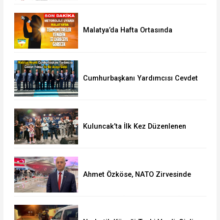
Malatya’da Hafta Ortasında
Termometreler 37 Dereceyi
Görecek
Cumhurbaşkanı Yardımcısı Cevdet
Yılmaz, Malatya Heyetini Kabul Etti
Kuluncak’ta İlk Kez Düzenlenen
Kültür Festivali Sona Erdi
Ahmet Özköse, NATO Zirvesinde
Tüm Dünya Türkiye'nin Gücünü
Gördü