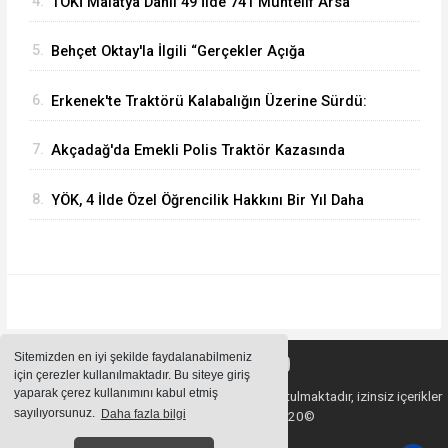
4.
TOKİ Malatya Dahil 49 İlde 741 Muhtelif Arsa
Satacak
5.
Behçet Oktay'la İlgili “Gerçekler Açığa
Çıkartılsın”
6.
Erkenek'te Traktörü Kalabalığın Üzerine Sürdü:
Köy Korucusu Ağır Yaralandı
7.
Akçadağ'da Emekli Polis Traktör Kazasında
Hayatını Kaybetti
8.
YÖK, 4 İlde Özel Öğrencilik Hakkını Bir Yıl Daha
Uzattı
Sitemizden en iyi şekilde faydalanabilmeniz
için çerezler kullanılmaktadır. Bu siteye giriş
yaparak çerez kullanımını kabul etmiş
Sitemizde bulunan içeriklerin tüm hakları saklı tutulmaktadır, izinsiz içerikler
sayılıyorsunuz.
Daha fazla bilgi
kullanılamaz. Copyright 2020©