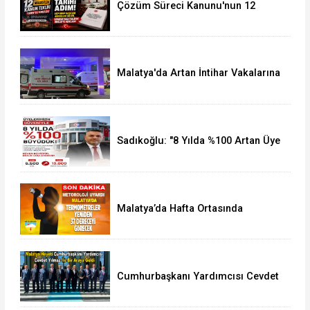
Çözüm Süreci Kanunu'nun 12
Maddelik Tam Metni TBMM'ye
Sunuldu
Malatya'da Artan İntihar Vakalarına
Bir Yenisi Daha Eklendi
Sadıkoğlu: "8 Yılda %100 Artan Üye
Sayımız Bize Güveni Gösteriyor
Malatya’da Hafta Ortasında
Termometreler 37 Dereceyi
Görecek
Cumhurbaşkanı Yardımcısı Cevdet
Yılmaz, Malatya Heyetini Kabul Etti