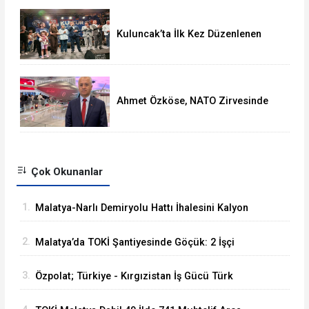
Kuluncak’ta İlk Kez Düzenlenen
Kültür Festivali Sona Erdi
Ahmet Özköse, NATO Zirvesinde
Tüm Dünya Türkiye'nin Gücünü
Gördü
Çok Okunanlar
1.
Malatya-Narlı Demiryolu Hattı İhalesini Kalyon
İnşaat Kazandı
2.
Malatya’da TOKİ Şantiyesinde Göçük: 2 İşçi
Hayatını Kaybetti
3.
Özpolat; Türkiye - Kırgızistan İş Gücü Türk
Dünyasına Örnek Olacaktır