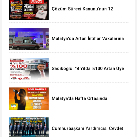
Çözüm Süreci Kanunu'nun 12
Maddelik Tam Metni TBMM'ye
Sunuldu
Malatya'da Artan İntihar Vakalarına
Bir Yenisi Daha Eklendi
Sadıkoğlu: "8 Yılda %100 Artan Üye
Sayımız Bize Güveni Gösteriyor
Malatya’da Hafta Ortasında
Termometreler 37 Dereceyi
Görecek
Cumhurbaşkanı Yardımcısı Cevdet
Yılmaz, Malatya Heyetini Kabul Etti