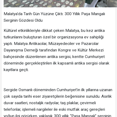
Malatya’da Tarih Gün Yüzüne Çıktı: 300 Yıllık Paşa Mangalı
Serginin Gözdesi Oldu
Kültürel etkinlikleriyle dikkat çeken Malatya, bu kez antika
tutkunlarını buluşturan özel bir organizasyona ev sahipliği
yaptı. Malatya Antikacılar, Müzayedeciler ve Pazarcılar
Dayanışma Derneği tarafından Kongre ve Kültür Merkezi
bahçesinde düzenlenen antika sergisi, kentte Cumhuriyet
döneminde gerçekleştirilen ilk kapsamlı antika sergisi olarak
kayıtlara geçti.
Sergide Osmanlı döneminden Cumhuriyet’in ilk yıllarına uzanan
çok sayıda tarihi eser ziyaretçilerin beğenisine sunuldu. Asırlık
duvar saatleri, nostaljik radyolar, taş plaklar, çevirmeli
telefonlar, işlemeli nargileler ile eski mutfak araç gereçleri
yoğun ilgi görürken, yaklaşık 300 yıllık “Paşa Mangalı” serginin