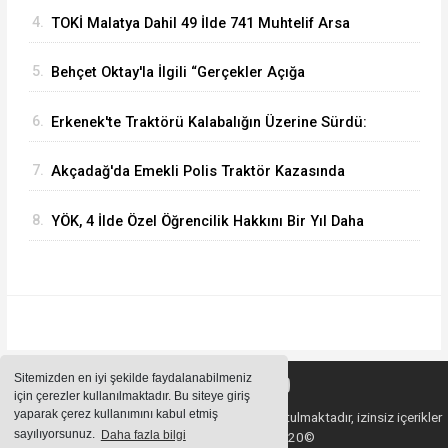
Dünyasına Örnek Olacaktır
4.
TOKİ Malatya Dahil 49 İlde 741 Muhtelif Arsa
Satacak
5.
Behçet Oktay'la İlgili “Gerçekler Açığa
Çıkartılsın”
6.
Erkenek'te Traktörü Kalabalığın Üzerine Sürdü:
Köy Korucusu Ağır Yaralandı
7.
Akçadağ'da Emekli Polis Traktör Kazasında
Hayatını Kaybetti
8.
YÖK, 4 İlde Özel Öğrencilik Hakkını Bir Yıl Daha
Uzattı
Sitemizden en iyi şekilde faydalanabilmeniz
için çerezler kullanılmaktadır. Bu siteye giriş
yaparak çerez kullanımını kabul etmiş
Sitemizde bulunan içeriklerin tüm hakları saklı tutulmaktadır, izinsiz içerikler
sayılıyorsunuz.
Daha fazla bilgi
kullanılamaz. Copyright 2020©