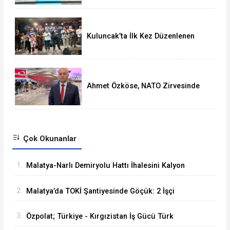
Kuluncak’ta İlk Kez Düzenlenen
Kültür Festivali Sona Erdi
Ahmet Özköse, NATO Zirvesinde
Tüm Dünya Türkiye'nin Gücünü
Gördü
Çok Okunanlar
1.
Malatya-Narlı Demiryolu Hattı İhalesini Kalyon
İnşaat Kazandı
2.
Malatya’da TOKİ Şantiyesinde Göçük: 2 İşçi
Hayatını Kaybetti
3.
Özpolat; Türkiye - Kırgızistan İş Gücü Türk