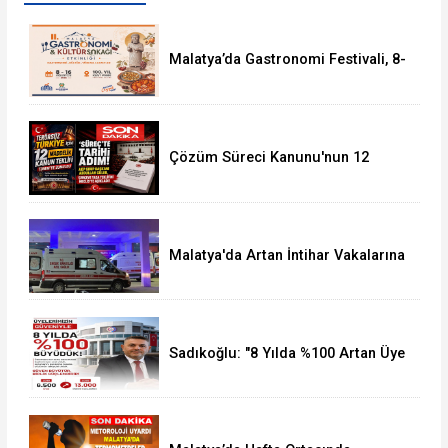
Malatya’da Gastronomi Festivali, 8-
16 Ağustos'ta Yapılacak
Çözüm Süreci Kanunu'nun 12
Maddelik Tam Metni TBMM'ye
Sunuldu
Malatya'da Artan İntihar Vakalarına
Bir Yenisi Daha Eklendi
Sadıkoğlu: "8 Yılda %100 Artan Üye
Sayımız Bize Güveni Gösteriyor