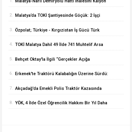
1.
Malatya-Narlı Demiryolu Hattı İhalesini Kalyon
İnşaat Kazandı
2.
Malatya’da TOKİ Şantiyesinde Göçük: 2 İşçi
Hayatını Kaybetti
3.
Özpolat; Türkiye - Kırgızistan İş Gücü Türk
Dünyasına Örnek Olacaktır
4.
TOKİ Malatya Dahil 49 İlde 741 Muhtelif Arsa
Satacak
5.
Behçet Oktay'la İlgili “Gerçekler Açığa
Çıkartılsın”
6.
Erkenek'te Traktörü Kalabalığın Üzerine Sürdü:
Köy Korucusu Ağır Yaralandı
7.
Akçadağ'da Emekli Polis Traktör Kazasında
Hayatını Kaybetti
8.
YÖK, 4 İlde Özel Öğrencilik Hakkını Bir Yıl Daha
Uzattı