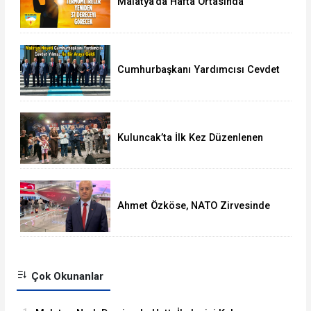
Malatya’da Hafta Ortasında
Termometreler 37 Dereceyi
Görecek
Cumhurbaşkanı Yardımcısı Cevdet
Yılmaz, Malatya Heyetini Kabul Etti
Kuluncak’ta İlk Kez Düzenlenen
Kültür Festivali Sona Erdi
Ahmet Özköse, NATO Zirvesinde
Tüm Dünya Türkiye'nin Gücünü
Gördü
Çok Okunanlar