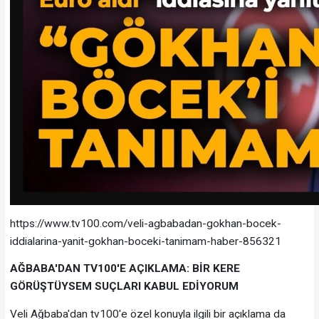
https://www.tv100.com/veli-agbabadan-gokhan-bocek-
iddialarina-yanit-gokhan-boceki-tanimam-haber-856321
AĞBABA'DAN TV100'E AÇIKLAMA: BİR KERE
GÖRÜŞTÜYSEM SUÇLARI KABUL EDİYORUM
Veli Ağbaba'dan tv100'e özel konuyla ilgili bir açıklama da