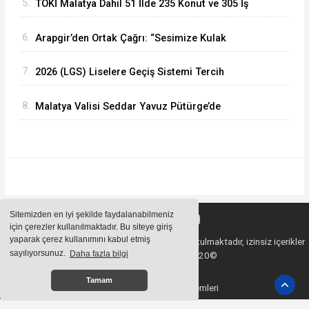
5.
TOKİ Malatya Dahil 51 İlde 235 Konut ve 305 İş
Yeri Satacak
6.
Arapgir’den Ortak Çağrı: “Sesimize Kulak
Verilsin, Yolumuz Yapılsın”
7.
2026 (LGS) Liselere Geçiş Sistemi Tercih
Sonuçları Açıklandı
8.
Malatya Valisi Seddar Yavuz Pütürge’de
Yatırımları Mercek Altına Aldı
Sitemizden en iyi şekilde faydalanabilmeniz
için çerezler kullanılmaktadır. Bu siteye giriş
yaparak çerez kullanımını kabul etmiş
Sitemizde bulunan içeriklerin tüm hakları saklı tutulmaktadır, izinsiz içerikler
sayılıyorsunuz.
Daha fazla bilgi
kullanılamaz. Copyright 2020©
Tamam
Haber Yazılımı:
Haber Sistemleri