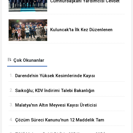
Cumhurbaşkanı Yardımcısı Cevdet
Yılmaz, Malatya Heyetini Kabul Etti
Kuluncak’ta İlk Kez Düzenlenen
Kültür Festivali Sona Erdi
Çok Okunanlar
1.
Darende’nin Yüksek Kesimlerinde Kayısı
Hasadı Başladı
2.
Saıkoğlu; KDV İndirimi Talebi Bakanlığın
Gündemine Alındı
3.
Malatya'nın Altın Meyvesi Kayısı Üreticisi
TMO'yu Göreve Çağrdı
4.
Çözüm Süreci Kanunu'nun 12 Maddelik Tam
Metni TBMM'ye Sunuldu