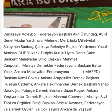
Cenazeye Voleybol Federasyon Başkanı Akif Üstündağ, ASKİ
Genel Müdür Yardımcısı Mehmet Mert, Eski Milletvekili
Süleyman Sarıbaş, Çankaya Belediye Başkan Yardımcısı Yusuf
Aknişan, CHP Yüksek Disiplin Kurulu Üyesi Deniz Çakır,
Başkent Malatyalılar Birliği Başkanı Mehmet
Canpolat, Malatya Dernekler Federasyonu Başkanı Battal
Yıldız, Ankara Malatyalılar Federasyonu ( MAFED)
Başkanı Kamil Göksu, Ankara Arapgirliler Dernek Başkanı
Hüseyin Özdemir, Ankara Hekimhanlılar Dernek Başkanı Vahap
Uzunoğlu, Pütürge Dernek Başkanı Güzin Koçak, Ankara
Yeşilyurtlular Dernek Başkanı Mahmut Cücemen, Malatya Sivil
Toplum Örgütleri Birliği Başkanı Selçuk Kaymaz, Federasyon
ve Dernek Üyüleri ve Çok sayıda Ankara'da yaşayan