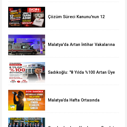
Çözüm Süreci Kanunu'nun 12
Maddelik Tam Metni TBMM'ye
Sunuldu
Malatya'da Artan İntihar Vakalarına
Bir Yenisi Daha Eklendi
Sadıkoğlu: "8 Yılda %100 Artan Üye
Sayımız Bize Güveni Gösteriyor
Malatya’da Hafta Ortasında
Termometreler 37 Dereceyi
Görecek