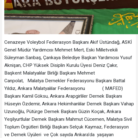
Cenazeye Voleybol Federasyon Başkanı Akif Üstündağ, ASKİ
Genel Müdür Yardımcısı Mehmet Mert, Eski Milletvekili
Süleyman Sarıbaş, Çankaya Belediye Başkan Yardımcısı Yusuf
Aknişan, CHP Yüksek Disiplin Kurulu Üyesi Deniz Çakır,
Başkent Malatyalılar Birliği Başkanı Mehmet
Canpolat, Malatya Dernekler Federasyonu Başkanı Battal
Yıldız, Ankara Malatyalılar Federasyonu ( MAFED)
Başkanı Kamil Göksu, Ankara Arapgirliler Dernek Başkanı
Hüseyin Özdemir, Ankara Hekimhanlılar Dernek Başkanı Vahap
Uzunoğlu, Pütürge Dernek Başkanı Güzin Koçak, Ankara
Yeşilyurtlular Dernek Başkanı Mahmut Cücemen, Malatya Sivil
Toplum Örgütleri Birliği Başkanı Selçuk Kaymaz, Federasyon
ve Dernek Üyüleri ve Çok sayıda Ankara'da yaşayan