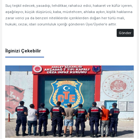
Suç teşkil edecek, yasadışı, tehditkar, rahatsız edici, hakaret ve küfür içeren,
aşağılayıcı, küçük düşürücü, kaba, müstehcen, ahlaka aykırı, kişilik haklarına
zarar verici ya da benzeri niteliklerde içeriklerden doğan her türlü mali,
hukuki, cezai, idari sorumluluk içeriği gönderen Üye/Üyeler’e aittir.
Gönder
İlginizi Çekebilir