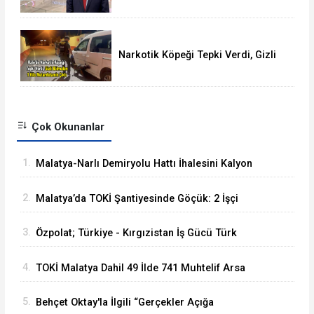
Gördü
Narkotik Köpeği Tepki Verdi, Gizli
Bölmede 1 KG Metamfetamin Çıktı
Çok Okunanlar
1.
Malatya-Narlı Demiryolu Hattı İhalesini Kalyon
İnşaat Kazandı
2.
Malatya’da TOKİ Şantiyesinde Göçük: 2 İşçi
Hayatını Kaybetti
3.
Özpolat; Türkiye - Kırgızistan İş Gücü Türk
Dünyasına Örnek Olacaktır
4.
TOKİ Malatya Dahil 49 İlde 741 Muhtelif Arsa
Satacak
5.
Behçet Oktay'la İlgili “Gerçekler Açığa