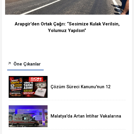
Arapgir’den Ortak Çağrı: “Sesimize Kulak Verilsin,
Yolumuz Yapılsın”
Öne Çıkanlar
Çözüm Süreci Kanunu'nun 12
Maddelik Tam Metni TBMM'ye
Sunuldu
Malatya'da Artan İntihar Vakalarına
Bir Yenisi Daha Eklendi