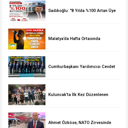
Sadıkoğlu: "8 Yılda %100 Artan Üye
Sayımız Bize Güveni Gösteriyor
Malatya’da Hafta Ortasında
Termometreler 37 Dereceyi
Görecek
Cumhurbaşkanı Yardımcısı Cevdet
Yılmaz, Malatya Heyetini Kabul Etti
Kuluncak’ta İlk Kez Düzenlenen
Kültür Festivali Sona Erdi
Ahmet Özköse, NATO Zirvesinde
Tüm Dünya Türkiye'nin Gücünü