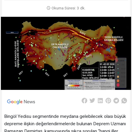
Okuma Süresi: 3 dk.
Bingöl Yedisu segmentinde meydana gelebilecek olası büyük
depreme ilişkin değerlendirmelerde bulunan Deprem Uzmanı
Ramazan Demirtaş, kamuoyunda sıkça sorulan “hangi iller