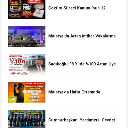
Çözüm Süreci Kanunu'nun 12
Maddelik Tam Metni TBMM'ye
Sunuldu
Malatya'da Artan İntihar Vakalarına
Bir Yenisi Daha Eklendi
Sadıkoğlu: "8 Yılda %100 Artan Üye
Sayımız Bize Güveni Gösteriyor
Malatya’da Hafta Ortasında
Termometreler 37 Dereceyi
Görecek
Cumhurbaşkanı Yardımcısı Cevdet
Yılmaz, Malatya Heyetini Kabul Etti