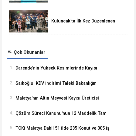
Kuluncak’ta İlk Kez Düzenlenen
Kültür Festivali Sona Erdi
Çok Okunanlar
1.
Darende’nin Yüksek Kesimlerinde Kayısı
Hasadı Başladı
2.
Saıkoğlu; KDV İndirimi Talebi Bakanlığın
Gündemine Alındı
3.
Malatya'nın Altın Meyvesi Kayısı Üreticisi
TMO'yu Göreve Çağrdı
4.
Çözüm Süreci Kanunu'nun 12 Maddelik Tam
Metni TBMM'ye Sunuldu
5.
TOKİ Malatya Dahil 51 İlde 235 Konut ve 305 İş